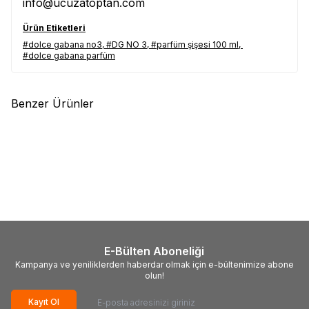
info@ucuzatoptan.com
Ürün Etiketleri
#dolce gabana no3
,
#DG NO 3
,
#parfüm şişesi 100 ml
,
#dolce gabana parfüm
Benzer Ürünler
(0)
(0)
Yeni
Yeni
100 ml Set Parfüm Şişesi
100 ml Set Parfüm Şişesi
2,00
USD
2,00
USD
E-Bülten Aboneliği
Kampanya ve yeniliklerden haberdar olmak için e-bültenimize abone
olun!
Kayıt Ol