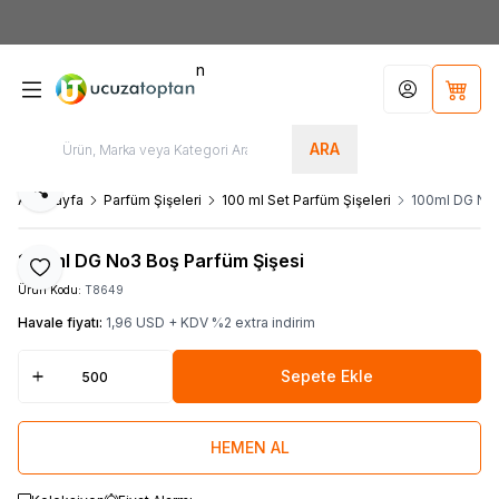
HOŞGELDİNİZ
n
Hesabım
Sepet
ARA
Paylaş
Ana Sayfa
Parfüm Şişeleri
100 ml Set Parfüm Şişeleri
100ml DG No3
100ml DG No3 Boş Parfüm Şişesi
Favoriye Ekle
Ürün Kodu:
T8649
Havale fiyatı:
1,96
USD + KDV
%
2
extra indirim
Sepete Ekle
HEMEN AL