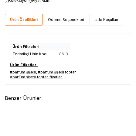
Koleksiyon
Fiyat Alarmı
Ürün Özellikleri
Ödeme Seçenekleri
İade Koşulları
Ürün Filtreleri
Tedarikçi Ürün Kodu
:
8613
Ürün Etiketleri
#parfüm şişesi
,
#parfüm şişesi toptan
,
#parfüm şişesi toptan fiyatları
Benzer Ürünler
(0)
(0)
Yeni
Yeni
100ml DG No3 Boş Parfüm
100 ml Set Parfüm Şişesi
Şişesi
2,00
USD + KDV
2,00
USD