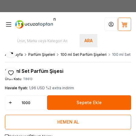
HOŞGELDİNİZ
n
Hesabım
Sepet
ARA
Paylaş
Ana Sayfa
Parfüm Şişeleri
100 ml Set Parfüm Şişeleri
100 ml Set Pa
100 ml Set Parfüm Şişesi
Favoriye Ekle
Ürün Kodu:
T8613
Havale fiyatı:
1,96
USD
%
2
extra indirim
Sepete Ekle
HEMEN AL