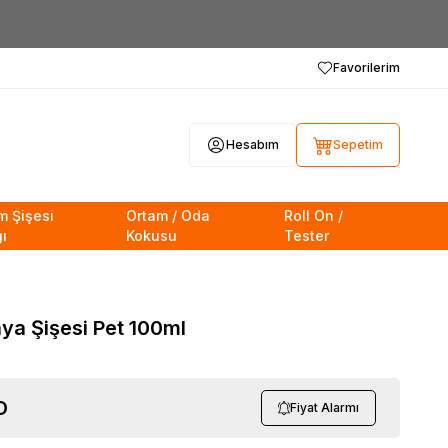
Favorilerim
Hesabım
Sepetim
m Şişesi
Ortam / Oda
Roll On /
ı
Kokusu
Tester
ya Şişesi Pet 100ml
D
Fiyat Alarmı