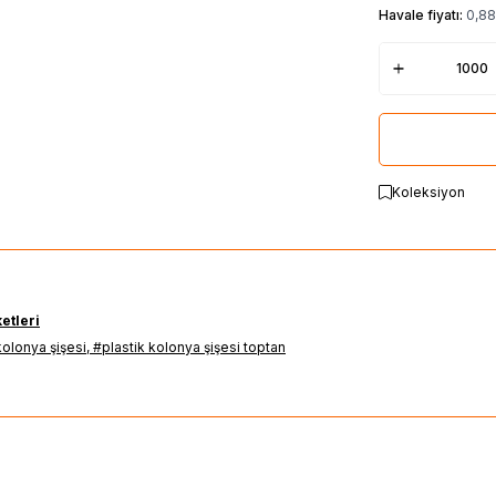
Havale fiyatı:
0,88
Koleksiyon
etleri
kolonya şişesi
,
#plastik kolonya şişesi toptan