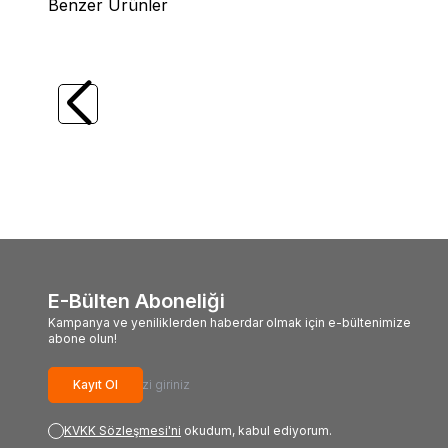
Benzer Ürünler
(0)
Çevirme Valfli 100 ml Boş Cam
Antik 
Dezenfektan ve Kolonya Şişesi - (1 Koli
Şişesi 
96 Adet)
1,50
USD + KDV
450,
E-Bülten Aboneliği
Kampanya ve yeniliklerden haberdar olmak için e-bültenimize
abone olun!
Kayıt Ol
KVKK Sözleşmesi'ni
okudum, kabul ediyorum.