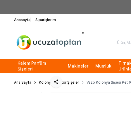
Anasayfa
Siparişlerim
n
Kalem Parfüm
Tırna
Makineler
Mumluk
Şişeleri
Ürünle
Ana Sayfa
Kolonya / Dekor Şişeler
Vazo Kolonya Şişesi Pet 
Paylaş