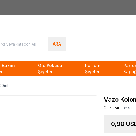
HOŞGELDİNİZ
ARA
k Bakım
Oto Kokusu
Parfüm
Parfü
ri
Şişeleri
Şişeleri
Kapağ
100ml
Vazo Kolon
Ürün Kodu:
T8596
0,90
US