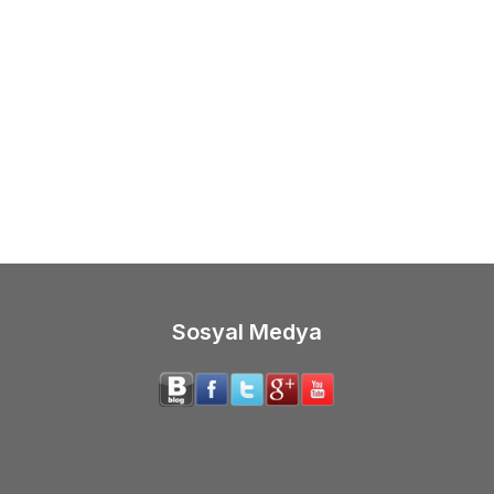
(0)
(0)
Hortum Spreyli 120 cc Boş Parfüm
Nostaljik Antik Hortumlu
(1 Koli 80 Adet)
Koku Şişesi (1 Koli 135 A
00
USD + KDV
700,00
USD + KD
Sosyal Medya