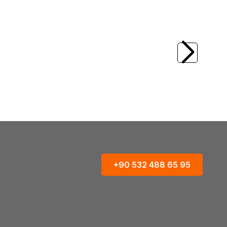
(0)
Yeni
 50 cc Spreyli
Saat Kulesi Şeklinde Dekoratif Kolonya
det)
Şişesi 200 ml
V
3,60
USD
+90 532 488 65 95