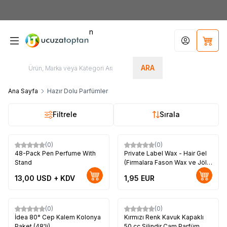
HOŞGELDİNİZ
n
Hesabım
Sepet
ARA
Ana Sayfa
Hazır Dolu Parfümler
Filtrele
Sırala
(0)
(0)
Yeni
48-Pack Pen Perfume With
Private Label Wax - Hair Gel
Stand
(Firmalara Fason Wax ve Jöle
Üretimi)
13,00
USD + KDV
1,95
EUR
(0)
(0)
İdea 80° Cep Kalem Kolonya
Kırmızı Renk Kavuk Kapaklı
Paket (48'li)
50 cc Silindir Cam Parfüm