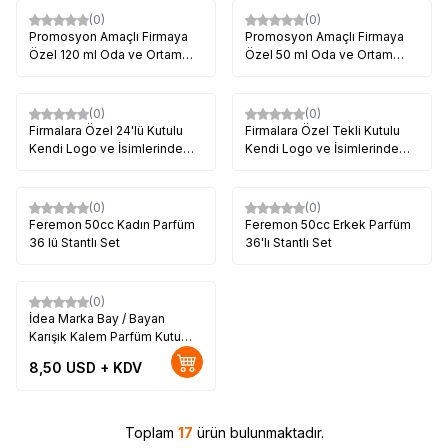
(0)
(0)
Promosyon Amaçlı Firmaya
Promosyon Amaçlı Firmaya
Özel 120 ml Oda ve Ortam
Özel 50 ml Oda ve Ortam
Kokusu (Minimum 1.000 Adet)
Kokusu
(0)
(0)
Firmalara Özel 24'lü Kutulu
Firmalara Özel Tekli Kutulu
Kendi Logo ve İsimlerinde
Kendi Logo ve İsimlerinde
Oto Kokusu Üretimi
Oto Kokusu Üretimi
(0)
(0)
Yeni
Feremon 50cc Kadın Parfüm
Feremon 50cc Erkek Parfüm
36 lü Stantlı Set
36'lı Stantlı Set
(0)
Yeni
İdea Marka Bay / Bayan
Karışık Kalem Parfüm Kutu
Set (48'li Paket)
8,50
USD + KDV
Toplam
17
ürün bulunmaktadır.