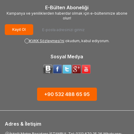
E-Bülten Aboneliği
Kampanya ve yeniliklerden haberdar olmak için e-bültenimize abone
olun!
Kayıt Ol
KVKK Sözleşmesi'ni
okudum, kabul ediyorum.
Sosyal Medya
+90 532 488 65 95
Adres & İletişim
İkitelli Metro Residans İSTANBUL Tel: 0212 670 25 26 Whatsapp: