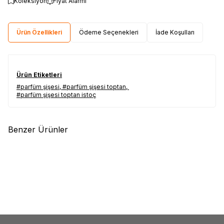
Koleksiyon
Fiyat Alarmı
Ürün Özellikleri
Ödeme Seçenekleri
İade Koşulları
Ürün Etiketleri
#parfüm şişesi
,
#parfüm şişesi toptan
,
#parfüm şişesi toptan istoç
Benzer Ürünler
(0)
(0)
Yeni
Yeni
Dibi Kalın Sıkma Valfli 50ml Boş
50 ml Parfüm Şişesi Set
Bargello Parfüm Şişesi (Kod:
Bu1)
1,50
USD
2,00
USD