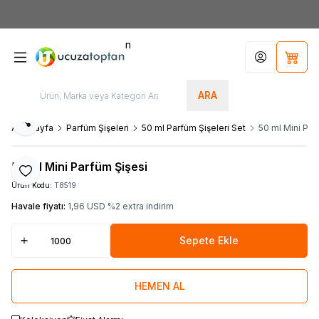
HOŞGELDİNİZ
n
Hesabım
Sepet
ARA
Paylaş
Ana Sayfa
Parfüm Şişeleri
50 ml Parfüm Şişeleri Set
50 ml Mini Par
50 ml Mini Parfüm Şişesi
Favoriye Ekle
Ürün Kodu:
T8519
Havale fiyatı:
1,96
USD
%
2
extra indirim
Sepete Ekle
HEMEN AL