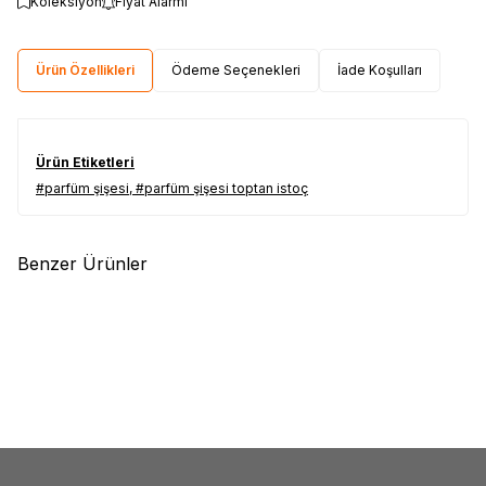
Koleksiyon
Fiyat Alarmı
Ürün Özellikleri
Ödeme Seçenekleri
İade Koşulları
Ürün Etiketleri
#parfüm şişesi
,
#parfüm şişesi toptan istoç
Benzer Ürünler
(0)
(0)
Yeni
Yeni
100 ml Parfüm Şişesi
100 ml Parfüm Şişesi
2,00
USD
2,00
USD