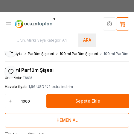
HOŞGELDİNİZ
n
Hesabım
Sepet
ARA
Paylaş
Ana Sayfa
Parfüm Şişeleri
100 ml Parfüm Şişeleri
100 ml Parfüm Şi
100 ml Parfüm Şişesi
Favoriye Ekle
Ürün Kodu:
T8618
Havale fiyatı:
1,96
USD
%
2
extra indirim
Sepete Ekle
HEMEN AL